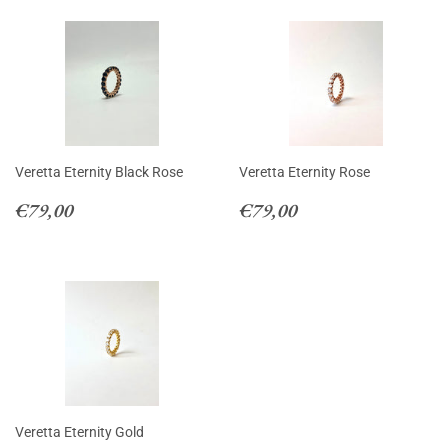
Veretta Eternity Black Rose
Veretta Eternity Rose
Prezzo
€79,00
Prezzo
€79,00
€79,00
€79,00
di
di
listino
listino
Veretta Eternity Gold