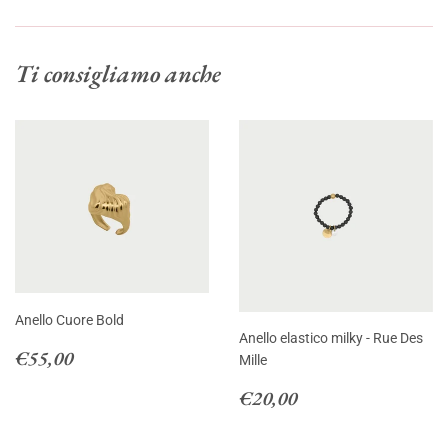
su
su
su
Facebook
Twitter
Pinte
Ti consigliamo anche
Anello Cuore Bold
Anello elastico milky - Rue Des
Prezzo
€55,00
€55,00
Mille
di
Prezzo
€20,00
listino
€20,00
di
listino