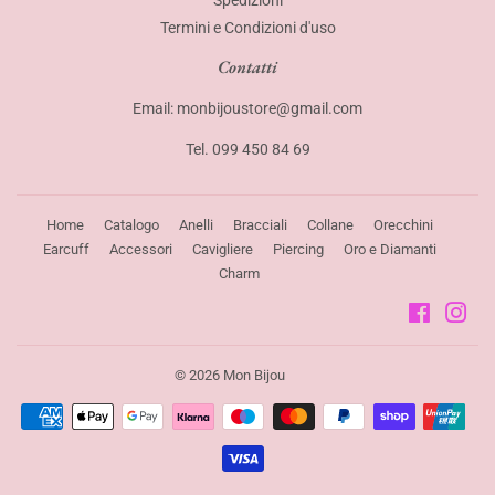
Termini e Condizioni d'uso
Contatti
Email: monbijoustore@gmail.com
Tel. 099 450 84 69
Home
Catalogo
Anelli
Bracciali
Collane
Orecchini
Earcuff
Accessori
Cavigliere
Piercing
Oro e Diamanti
Charm
Faceboo
Ins
© 2026
Mon Bijou
Modalità
di
pagamento