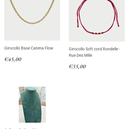
Girocollo Base Catena Flow
Girocollo Soft cord Rondelle -
Rue Des Mille
Prezzo
€45,00
€45,00
di
Prezzo
€35,00
€35,00
listino
di
listino