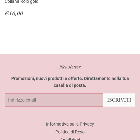
Collana Rolò gold
Prezzo
€10,00
€10,00
di
listino
Newsletter
Promozioni, nuovi prodotti e offerte. Direttamente nella tua
casella di posta.
Email
ISCRIVITI
Informativa sulla Privacy
Politica di Reso
Spedizioni