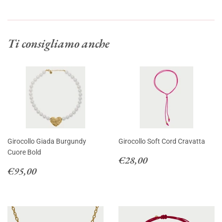
su
su
su
Facebook
Twitter
Pinte
Ti consigliamo anche
Girocollo Giada Burgundy
Girocollo Soft Cord Cravatta
Cuore Bold
Prezzo
€28,00
€28,00
Prezzo
€95,00
di
€95,00
di
listino
listino