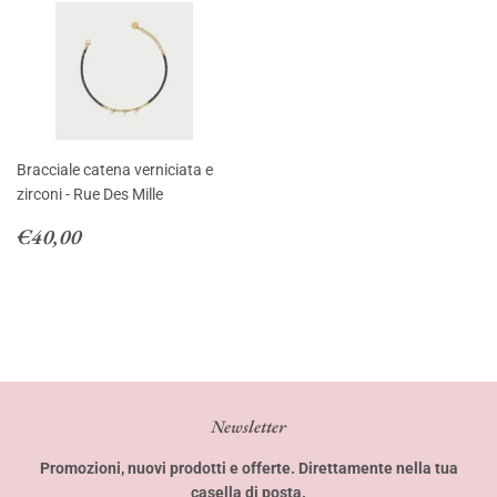
Bracciale catena verniciata e
zirconi - Rue Des Mille
Prezzo
€40,00
€40,00
di
listino
Newsletter
Promozioni, nuovi prodotti e offerte. Direttamente nella tua
casella di posta.