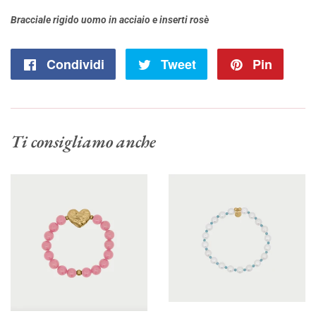
Bracciale rigido uomo in acciaio e inserti rosè
Condividi
Condividi
Tweet
Twitta
Pin
Pinna
su
su
su
Facebook
Twitter
Pinte
Ti consigliamo anche