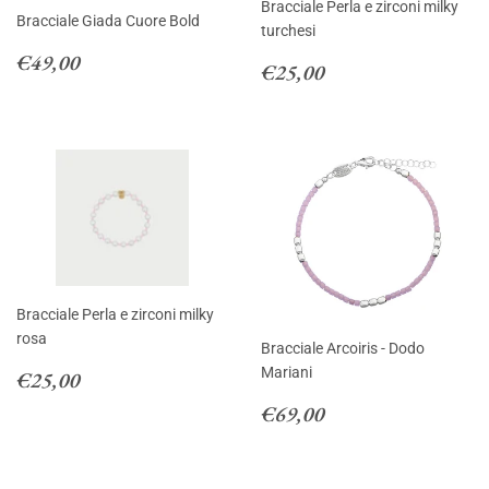
Bracciale Perla e zirconi milky
Bracciale Giada Cuore Bold
turchesi
Prezzo
€49,00
€49,00
Prezzo
€25,00
€25,00
di
di
listino
listino
Bracciale Perla e zirconi milky
rosa
Bracciale Arcoiris - Dodo
Prezzo
€25,00
Mariani
€25,00
di
Prezzo
€69,00
€69,00
listino
di
listino