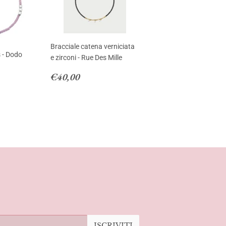
Bracciale catena verniciata
s - Dodo
e zirconi - Rue Des Mille
Prezzo
€40,00
€40,00
00
di
listino
ISCRIVITI