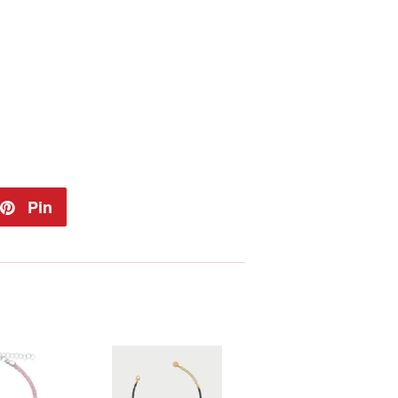
ta
Pin
Pinna
su
ter
Pinterest