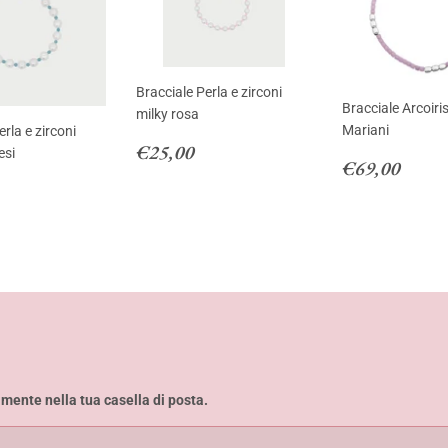
Bracciale Perla e zirconi
Bracciale Arcoiri
milky rosa
Mariani
erla e zirconi
Prezzo
€25,00
€25,00
esi
Prezzo
€69,
€69,00
di
di
25,00
listino
listino
amente nella tua casella di posta.