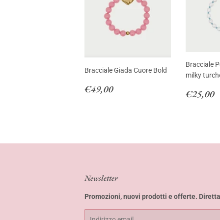
Bracciale P
Bracciale Giada Cuore Bold
milky turch
Prezzo
€49,00
€49,00
Prezzo
€
€25,00
di
di
listino
listino
Newsletter
Promozioni, nuovi prodotti e offerte. Dirett
Email