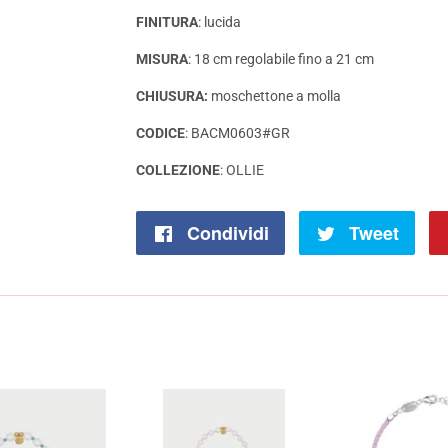
FINITURA
: lucida
MISURA
: 18 cm regolabile fino a 21 cm
CHIUSURA:
moschettone a molla
CODICE
: BACM0603#GR
COLLEZIONE
:
OLLIE
Condividi
Condividi
Tweet
Twit
su
su
Facebook
Twit