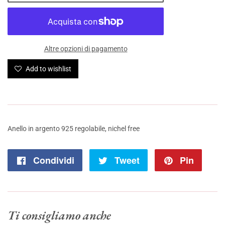
Altre opzioni di pagamento
Add to wishlist
Anello in argento 925 regolabile, nichel free
Condividi
Condividi
Tweet
Twitta
Pin
Pinna
su
su
su
Facebook
Twitter
Pinte
Ti consigliamo anche