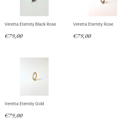
Veretta Eternity Black Rose
Veretta Eternity Rose
Prezzo
€79,00
Prezzo
€79,00
€79,00
€79,00
di
di
listino
listino
Veretta Eternity Gold
Prezzo
€79,00
€79,00
di
listino