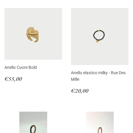
Anello Cuore Bold
Anello elastico milky - Rue Des
Prezzo
€55,00
€55,00
Mille
di
Prezzo
€20,00
listino
€20,00
di
listino