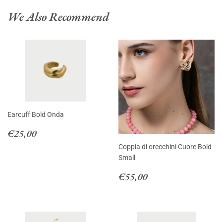
Facebook
Twitter
Pintere
We Also Recommend
Earcuff Bold Onda
Regular
€25,00
€25,00
price
Coppia di orecchini Cuore Bold
Small
Regular
€55,00
€55,00
price