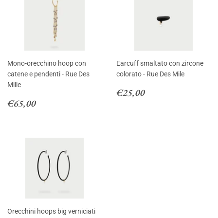
Mono-orecchino hoop con
Earcuff smaltato con zircone
catene e pendenti - Rue Des
colorato - Rue Des Mile
Mille
Regular
€25,00
€25,00
Regular
€65,00
price
€65,00
price
Orecchini hoops big verniciati