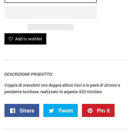
Add to wishlist
DESCRIZIONE PRODOTTO:
Coppia di orecchini con doppia ellissi lisci e in pavè di zirconi e
pendente turchese, realizzato in argento 925 riciclato
Share
Share
Tweet
Tweet
Pin it
Pin
on
on
on