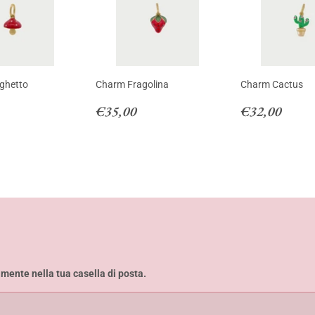
ghetto
Charm Fragolina
Charm Cactus
r
32,00
Regular
€35,00
Regular
€32,
€35,00
€32,00
price
price
amente nella tua casella di posta.