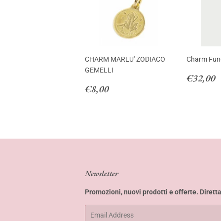
CHARM MARLU' ZODIACO
Charm Fun
GEMELLI
Regula
€
€32,00
Regular
€8,00
price
€8,00
price
Newsletter
Promozioni, nuovi prodotti e offerte. Dirett
Email