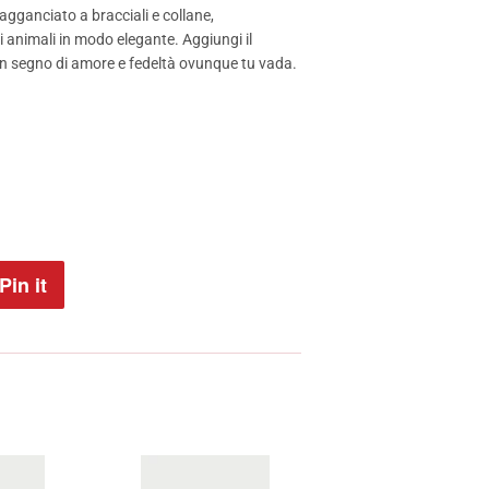
agganciato a bracciali e collane,
i animali in modo elegante. Aggiungi il
un segno di amore e fedeltà ovunque tu vada.
Pin it
Pin
on
Pinterest