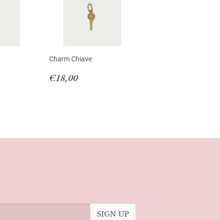
Charm Chiave
00
Regular
€18,00
€18,00
price
SIGN UP