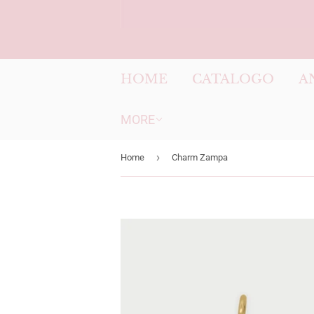
HOME
CATALOGO
A
MORE
›
Home
Charm Zampa