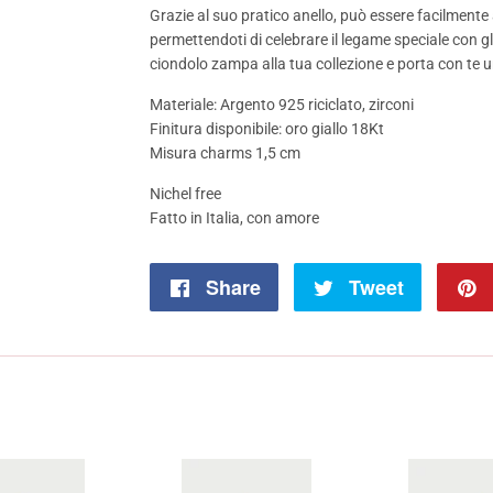
Grazie al suo pratico anello, può essere facilmente 
permettendoti di celebrare il legame speciale con gl
ciondolo zampa alla tua collezione e porta con te 
Materiale: Argento 925 riciclato, zirconi
Finitura disponibile: oro giallo 18Kt
Misura charms 1,5 cm
Nichel free
Fatto in Italia, con amore
Share
Share
Tweet
Tweet
on
on
Facebook
Twitter